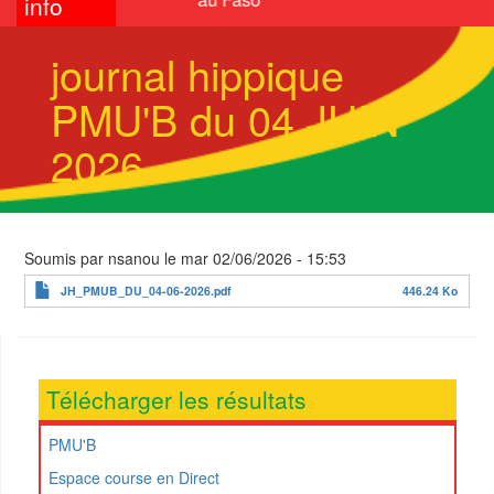
info
journal hippique
PMU'B du 04 JUIN
2026
Soumis par
nsanou
le
mar 02/06/2026 - 15:53
JH_PMUB_DU_04-06-2026.pdf
446.24 Ko
Télécharger les résultats
PMU'B
Espace course en Direct