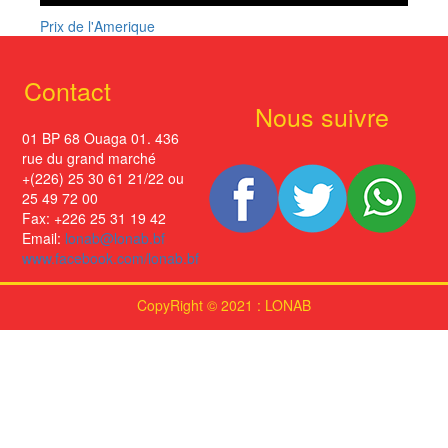
Prix de l'Amerique
Contact
Nous suivre
01 BP 68 Ouaga 01. 436
rue du grand marché
+(226) 25 30 61 21/22 ou
25 49 72 00
Fax: +226 25 31 19 42
Email:
lonab@lonab.bf
www.facebook.com/lonab.bf
CopyRight © 2021 : LONAB