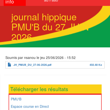
info
journal hippique
PMU'B du 27 JUIN
2026
Soumis par
nsanou
le
jeu 25/06/2026 - 15:52
JH_PMUB_DU_27-06-2026.pdf
450.48 Ko
Télécharger les résultats
PMU'B
Espace course en Direct