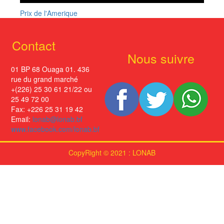
Prix de l'Amerique
Contact
Nous suivre
01 BP 68 Ouaga 01. 436
rue du grand marché
+(226) 25 30 61 21/22 ou
25 49 72 00
Fax: +226 25 31 19 42
Email:
lonab@lonab.bf
www.facebook.com/lonab.bf
CopyRight © 2021 : LONAB