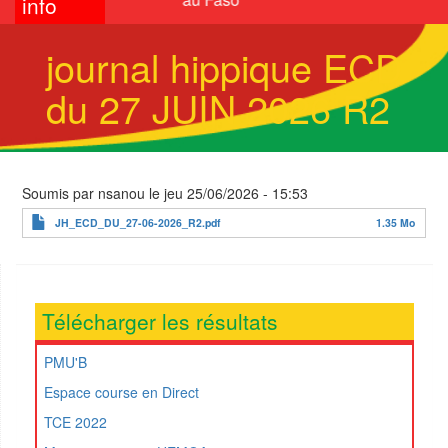
info
journal hippique ECD
du 27 JUIN 2026 R2
Soumis par
nsanou
le
jeu 25/06/2026 - 15:53
JH_ECD_DU_27-06-2026_R2.pdf
1.35 Mo
Télécharger les résultats
PMU'B
Espace course en Direct
TCE 2022