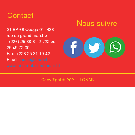
Contact
Nous suivre
01 BP 68 Ouaga 01. 436
rue du grand marché
+(226) 25 30 61 21/22 ou
25 49 72 00
Fax: +226 25 31 19 42
Email:
lonab@lonab.bf
www.facebook.com/lonab.bf
CopyRight © 2021 : LONAB