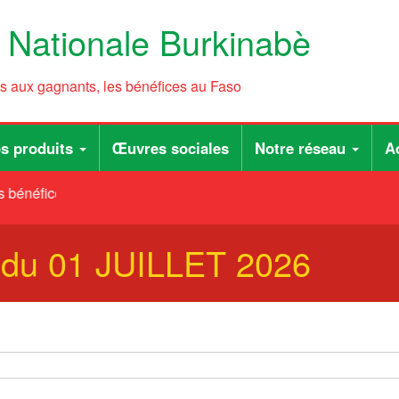
e Nationale Burkinabè
ts aux gagnants, les bénéfices au Faso
s produits
Œuvres sociales
Notre réseau
Ac
 bénéfices au Faso
B du 01 JUILLET 2026