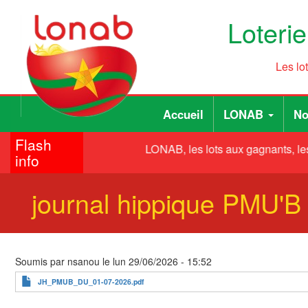
Aller
Loteri
au
contenu
principal
Les lo
Main
User
Accueil
LONAB
No
navigation
account
Flash
menu
LONAB, les lots aux gagnants, les
info
journal hippique PMU'
Soumis par
nsanou
le
lun 29/06/2026 - 15:52
JH_PMUB_DU_01-07-2026.pdf