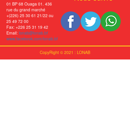
01 BP 68 Ouaga 01. 436
rue du grand marché
+(226) 25 30 61 21/22 ou
25 49 72 00
Fax: +226 25 31 19 42
Email:
lonab@lonab.bf
www.facebook.com/lonab.bf
CopyRight © 2021 : LONAB