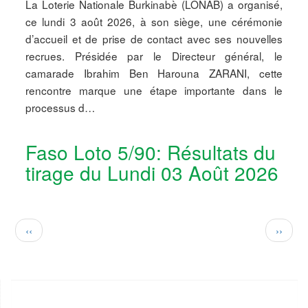
La Loterie Nationale Burkinabè (LONAB) a organisé,
ce lundi 3 août 2026, à son siège, une cérémonie
d’accueil et de prise de contact avec ses nouvelles
recrues. Présidée par le Directeur général, le
camarade Ibrahim Ben Harouna ZARANI, cette
rencontre marque une étape importante dans le
processus d…
Faso Loto 5/90: Résultats du
tirage du Lundi 03 Août 2026
Pagination
Previous
Next
‹‹
››
page
page