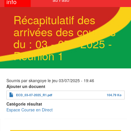
info
Récapitulatif des
arrivées des courses
du : 03 - 07 - 2025 -
Réunion 1
Soumis par
skangoye
le
jeu 03/07/2025 - 19:46
Ajouter un docuent
ECD_03-07-2025_R1.pdf
104.79 Ko
Catégorie résultat
Espace Course en Direct