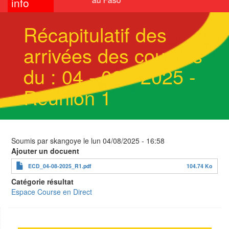
info
Récapitulatif des
arrivées des courses
du : 04 - 08 - 2025 -
Réunion 1
Soumis par
skangoye
le
lun 04/08/2025 - 16:58
Ajouter un docuent
ECD_04-08-2025_R1.pdf
104.74 Ko
Catégorie résultat
Espace Course en Direct