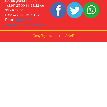
rue du grand marché
+(226) 25 30 61 21/22 ou
25 49 72 00
Fax: +226 25 31 19 42
Email:
lonab@lonab.bf
www.facebook.com/lonab.bf
CopyRight © 2021 : LONAB