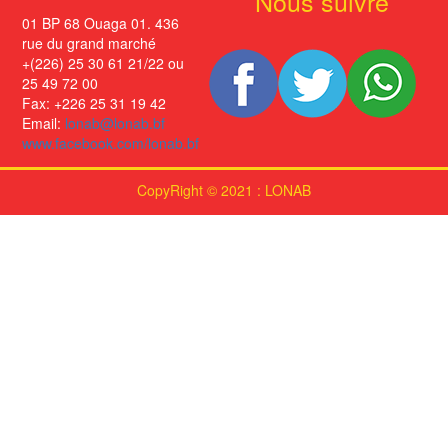
Nous suivre
01 BP 68 Ouaga 01. 436
rue du grand marché
+(226) 25 30 61 21/22 ou
25 49 72 00
Fax: +226 25 31 19 42
Email:
lonab@lonab.bf
www.facebook.com/lonab.bf
CopyRight © 2021 : LONAB