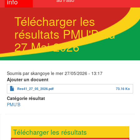
info
Télécharger les
résultats PMU'B du
27 Mai 2026
Soumis par
skangoye
le
mer 27/05/2026 - 13:17
Ajouter un docuent
Res41_27_05_2026.pdf
73.16 Ko
Catégorie résultat
PMU’B
Télécharger les résultats