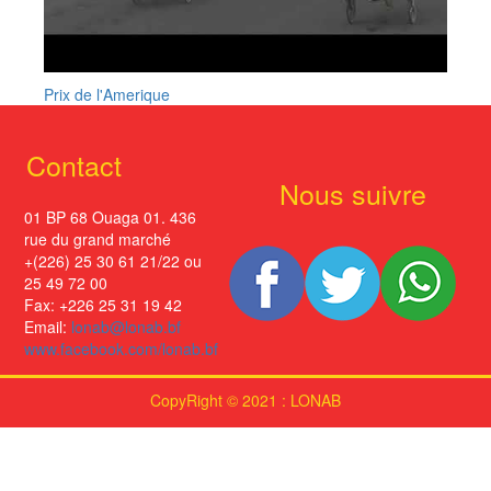
Prix de l'Amerique
Contact
Nous suivre
01 BP 68 Ouaga 01. 436
rue du grand marché
+(226) 25 30 61 21/22 ou
25 49 72 00
Fax: +226 25 31 19 42
Email:
lonab@lonab.bf
www.facebook.com/lonab.bf
CopyRight © 2021 : LONAB