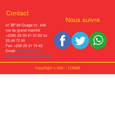
Contact
Nous suivre
01 BP 68 Ouaga 01. 436
rue du grand marché
+(226) 25 30 61 21/22 ou
25 49 72 00
Fax: +226 25 31 19 42
Email:
lonab@lonab.bf
www.facebook.com/lonab.bf
CopyRight © 2021 : LONAB