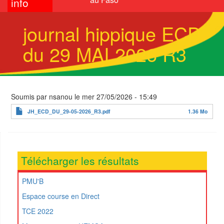
info
journal hippique ECD
du 29 MAI 2026 R3
Soumis par
nsanou
le
mer 27/05/2026 - 15:49
JH_ECD_DU_29-05-2026_R3.pdf
1.36 Mo
Télécharger les résultats
PMU'B
Espace course en Direct
TCE 2022