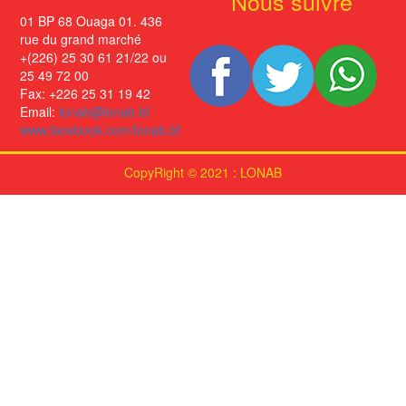
Nous suivre
01 BP 68 Ouaga 01. 436
rue du grand marché
+(226) 25 30 61 21/22 ou
25 49 72 00
Fax: +226 25 31 19 42
Email:
lonab@lonab.bf
www.facebook.com/lonab.bf
CopyRight © 2021 : LONAB