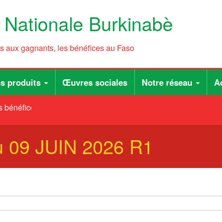
e Nationale Burkinabè
ts aux gagnants, les bénéfices au Faso
s produits
Œuvres sociales
Notre réseau
Ac
 bénéfices au Faso
u 09 JUIN 2026 R1