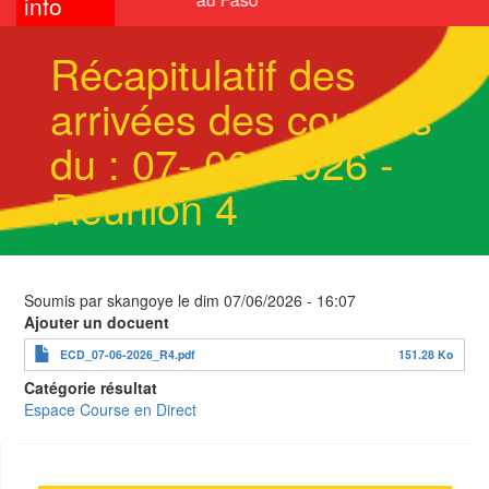
info
Récapitulatif des
arrivées des courses
du : 07- 06- 2026 -
Réunion 4
Soumis par
skangoye
le
dim 07/06/2026 - 16:07
Ajouter un docuent
ECD_07-06-2026_R4.pdf
151.28 Ko
Catégorie résultat
Espace Course en Direct