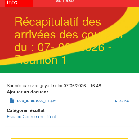
info
Récapitulatif des
arrivées des courses
du : 07- 06- 2026 -
Réunion 1
Soumis par
skangoye
le
dim 07/06/2026 - 16:48
Ajouter un docuent
ECD_07-06-2026_R1.pdf
151.43 Ko
Catégorie résultat
Espace Course en Direct