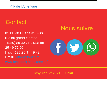
Prix de l'Amerique
Contact
Nous suivre
01 BP 68 Ouaga 01. 436
rue du grand marché
+(226) 25 30 61 21/22 ou
25 49 72 00
Fax: +226 25 31 19 42
Email:
lonab@lonab.bf
www.facebook.com/lonab.bf
CopyRight © 2021 : LONAB