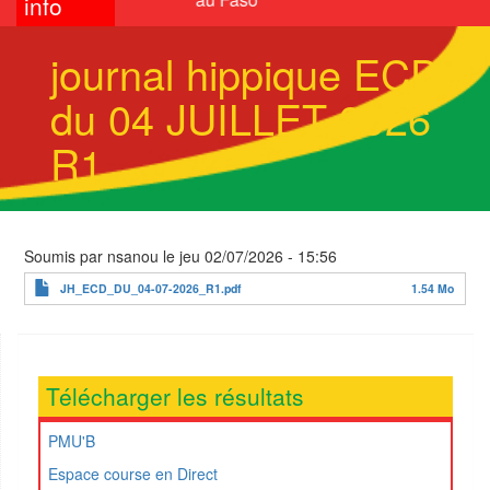
info
journal hippique ECD
du 04 JUILLET 2026
R1
Soumis par
nsanou
le
jeu 02/07/2026 - 15:56
JH_ECD_DU_04-07-2026_R1.pdf
1.54 Mo
Télécharger les résultats
PMU'B
Espace course en Direct