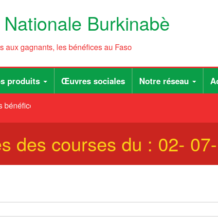
e Nationale Burkinabè
ts aux gagnants, les bénéfices au Faso
s produits
Œuvres sociales
Notre réseau
Ac
 bénéfices au Faso
ées des courses du : 02- 07