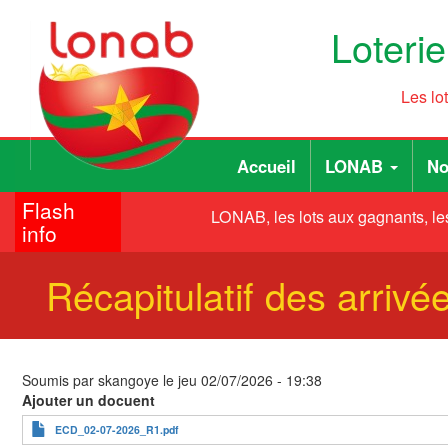
Aller
Loteri
au
contenu
principal
Les lo
Main
User
Accueil
LONAB
No
navigation
account
Flash
menu
LONAB, les lots aux gagnants, les
info
Récapitulatif des arriv
Soumis par
skangoye
le
jeu 02/07/2026 - 19:38
Ajouter un docuent
ECD_02-07-2026_R1.pdf