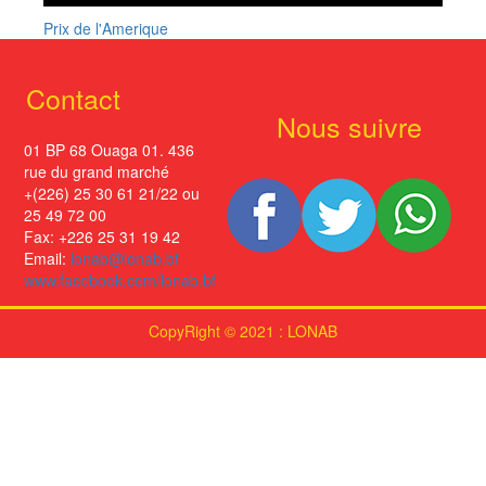
Prix de l'Amerique
Contact
Nous suivre
01 BP 68 Ouaga 01. 436
rue du grand marché
+(226) 25 30 61 21/22 ou
25 49 72 00
Fax: +226 25 31 19 42
Email:
lonab@lonab.bf
www.facebook.com/lonab.bf
CopyRight © 2021 : LONAB