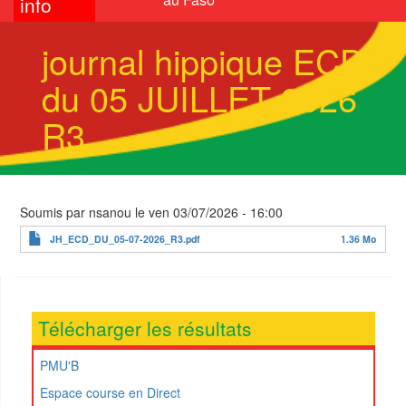
info
journal hippique ECD
du 05 JUILLET 2026
R3
Soumis par
nsanou
le
ven 03/07/2026 - 16:00
JH_ECD_DU_05-07-2026_R3.pdf
1.36 Mo
Télécharger les résultats
PMU'B
Espace course en Direct