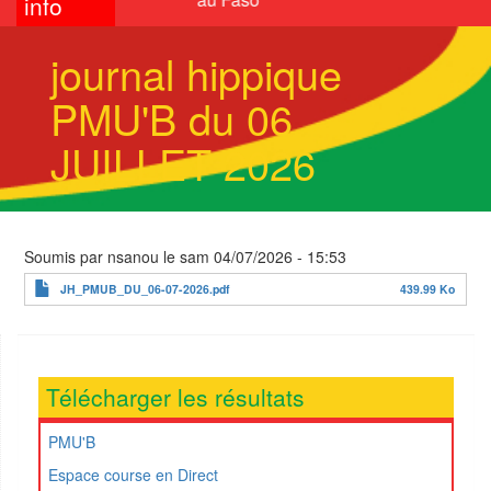
info
journal hippique
PMU'B du 06
JUILLET 2026
Soumis par
nsanou
le
sam 04/07/2026 - 15:53
JH_PMUB_DU_06-07-2026.pdf
439.99 Ko
Télécharger les résultats
PMU'B
Espace course en Direct