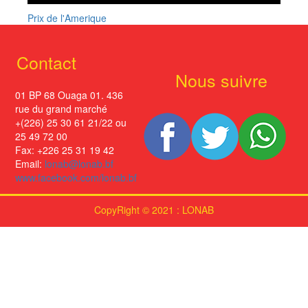
Prix de l'Amerique
Contact
Nous suivre
01 BP 68 Ouaga 01. 436
rue du grand marché
+(226) 25 30 61 21/22 ou
25 49 72 00
Fax: +226 25 31 19 42
Email:
lonab@lonab.bf
www.facebook.com/lonab.bf
CopyRight © 2021 : LONAB