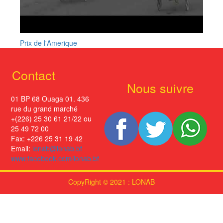
Prix de l'Amerique
Contact
Nous suivre
01 BP 68 Ouaga 01. 436
rue du grand marché
+(226) 25 30 61 21/22 ou
25 49 72 00
Fax: +226 25 31 19 42
Email:
lonab@lonab.bf
www.facebook.com/lonab.bf
CopyRight © 2021 : LONAB