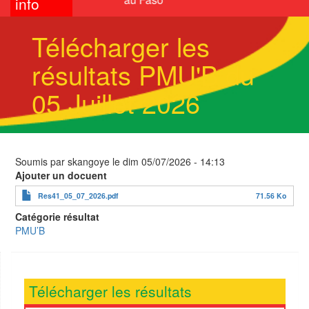
info
Télécharger les
résultats PMU'B du
05 Juillet 2026
Soumis par
skangoye
le
dim 05/07/2026 - 14:13
Ajouter un docuent
Res41_05_07_2026.pdf
71.56 Ko
Catégorie résultat
PMU’B
Télécharger les résultats