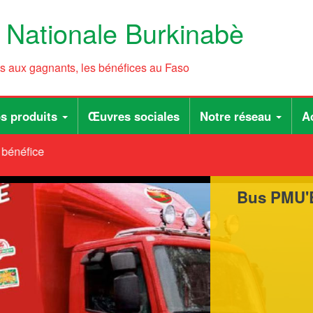
e Nationale Burkinabè
ts aux gagnants, les bénéfices au Faso
s produits
Œuvres sociales
Notre réseau
Ac
énéfices au Faso
Bus PMU'
Espace co
en direct