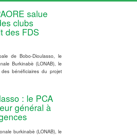
PAORE salue
des clubs
it des FDS
pale de Bobo-Dioulasso, le
ionale Burkinabè (LONAB), le
es bénéficiaires du projet
lasso : le PCA
ur général à
agences
tionale burkinabè (LONAB), le