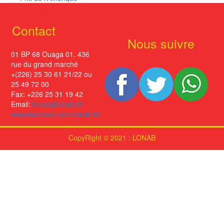
Contact
Nous suivre
01 BP 68 Ouaga 01. 436
rue du grand marché
+(226) 25 30 61 21/22 ou
25 49 72 00
Fax: +226 25 31 19 42
Email:
lonab@lonab.bf
www.facebook.com/lonab.bf
CopyRight © 2021 : LONAB