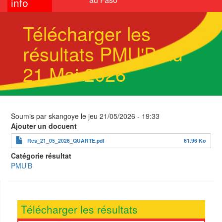
info
Télécharger les
résultats PMU'B du
21 Mai 2026
Soumis par
skangoye
le
jeu 21/05/2026 - 19:33
Ajouter un docuent
Res_21_05_2026_QUARTE.pdf
61.96 Ko
Catégorie résultat
PMU’B
Télécharger les résultats