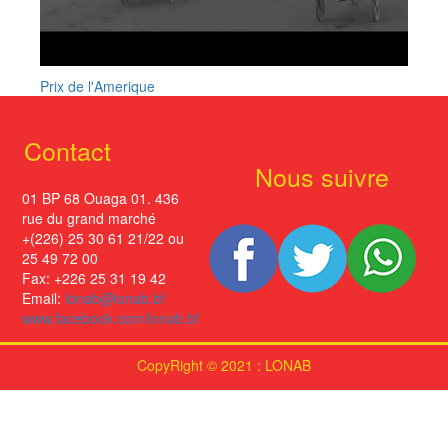
Prix de l'Amerique
Contact
Nous suivre
01 BP 68 Ouaga 01. 436
rue du grand marché
+(226) 25 30 61 21/22 ou
25 49 72 00
Fax: +226 25 31 19 42
Email:
lonab@lonab.bf
www.facebook.com/lonab.bf
CopyRight © 2021 : LONAB