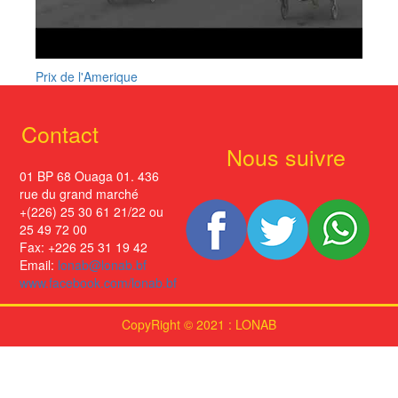
Prix de l'Amerique
Contact
Nous suivre
01 BP 68 Ouaga 01. 436
rue du grand marché
+(226) 25 30 61 21/22 ou
25 49 72 00
Fax: +226 25 31 19 42
Email:
lonab@lonab.bf
www.facebook.com/lonab.bf
CopyRight © 2021 : LONAB