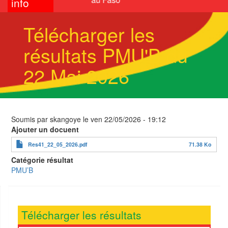
info
Télécharger les
résultats PMU'B du
22 Mai 2026
Soumis par
skangoye
le
ven 22/05/2026 - 19:12
Ajouter un docuent
Res41_22_05_2026.pdf
71.38 Ko
Catégorie résultat
PMU’B
Télécharger les résultats