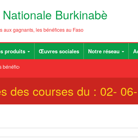
e Nationale Burkinabè
ts aux gagnants, les bénéfices au Faso
s produits
Œuvres sociales
Notre réseau
Ac
 bénéfices au Faso
ées des courses du : 02- 06