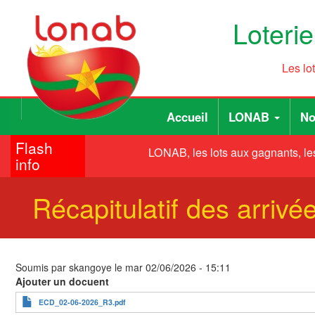
Aller
Loteri
au
contenu
principal
Les lo
Main
User
Accueil
LONAB
No
navigation
account
Flash
menu
LONAB, les lots aux gagnants, les
info
Récapitulatif des arriv
Soumis par
skangoye
le
mar 02/06/2026 - 15:11
Ajouter un docuent
ECD_02-06-2026_R3.pdf