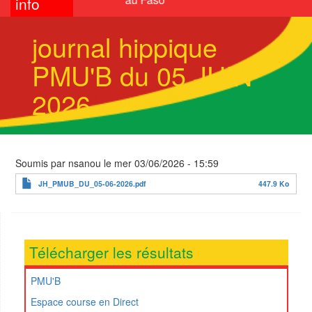
info
journal hippique
PMU'B du 05 JUIN
2026
Soumis par
nsanou
le
mer 03/06/2026 - 15:59
JH_PMUB_DU_05-06-2026.pdf
447.9 Ko
Télécharger les résultats
PMU'B
Espace course en Direct