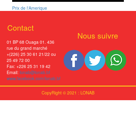
Prix de l'Amerique
Contact
Nous suivre
01 BP 68 Ouaga 01. 436
rue du grand marché
+(226) 25 30 61 21/22 ou
25 49 72 00
Fax: +226 25 31 19 42
Email:
lonab@lonab.bf
www.facebook.com/lonab.bf
CopyRight © 2021 : LONAB