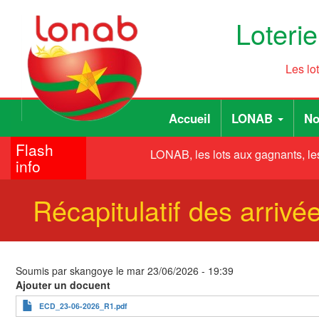
Aller
Loteri
au
contenu
principal
Les lo
Main
User
Accueil
LONAB
No
navigation
account
Flash
menu
LONAB, les lots aux gagnants, les
info
Récapitulatif des arriv
Soumis par
skangoye
le
mar 23/06/2026 - 19:39
Ajouter un docuent
ECD_23-06-2026_R1.pdf