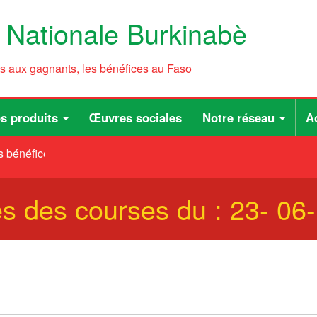
e Nationale Burkinabè
ts aux gagnants, les bénéfices au Faso
s produits
Œuvres sociales
Notre réseau
Ac
 bénéfices au Faso
ées des courses du : 23- 06