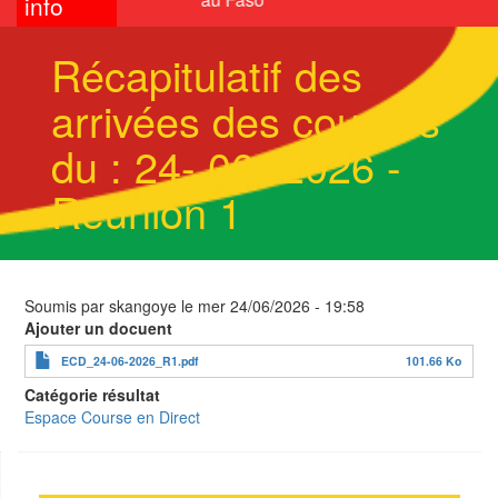
info
Récapitulatif des
arrivées des courses
du : 24- 06- 2026 -
Réunion 1
Soumis par
skangoye
le
mer 24/06/2026 - 19:58
Ajouter un docuent
ECD_24-06-2026_R1.pdf
101.66 Ko
Catégorie résultat
Espace Course en Direct