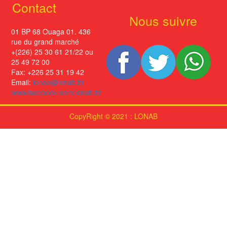
Contact
Nous suivre
01 BP 68 Ouaga 01. 436
rue du grand marché
+(226) 25 30 61 21/22 ou
25 49 72 00
Fax: +226 25 31 19 42
Email:
lonab@lonab.bf
www.facebook.com/lonab.bf
CopyRight © 2021 : LONAB