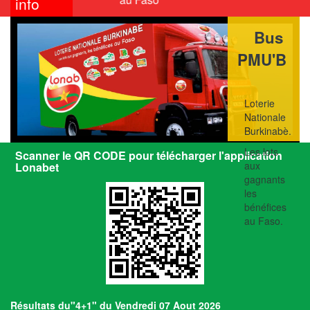
info
Bus
PMU'B
Loterie
Nationale
Burkinabè.
Les lots
Scanner le QR CODE pour télécharger l'application
aux
Lonabet
gagnants
les
bénéfices
au Faso.
Résultats du"4+1" du Vendredi 07 Aout 2026