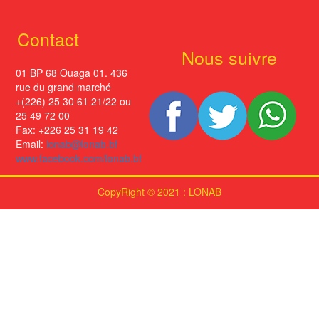
Contact
Nous suivre
01 BP 68 Ouaga 01. 436
rue du grand marché
+(226) 25 30 61 21/22 ou
25 49 72 00
Fax: +226 25 31 19 42
Email:
lonab@lonab.bf
www.facebook.com/lonab.bf
CopyRight © 2021 : LONAB