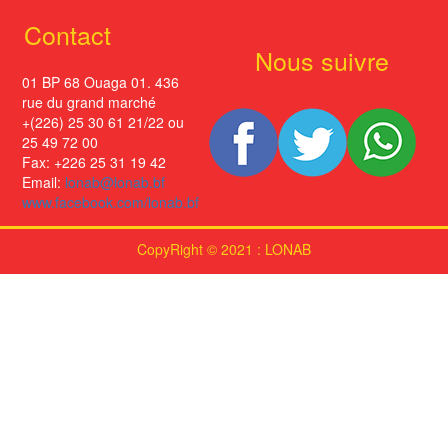
Contact
Nous suivre
01 BP 68 Ouaga 01. 436
rue du grand marché
+(226) 25 30 61 21/22 ou
25 49 72 00
Fax: +226 25 31 19 42
Email:
lonab@lonab.bf
www.facebook.com/lonab.bf
CopyRight © 2021 : LONAB