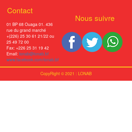
Contact
Nous suivre
01 BP 68 Ouaga 01. 436
rue du grand marché
+(226) 25 30 61 21/22 ou
25 49 72 00
Fax: +226 25 31 19 42
Email:
lonab@lonab.bf
www.facebook.com/lonab.bf
CopyRight © 2021 : LONAB