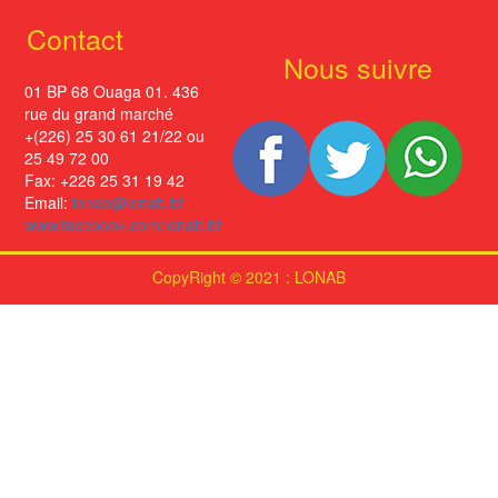
Contact
Nous suivre
01 BP 68 Ouaga 01. 436
rue du grand marché
+(226) 25 30 61 21/22 ou
25 49 72 00
Fax: +226 25 31 19 42
Email:
lonab@lonab.bf
www.facebook.com/lonab.bf
CopyRight © 2021 : LONAB