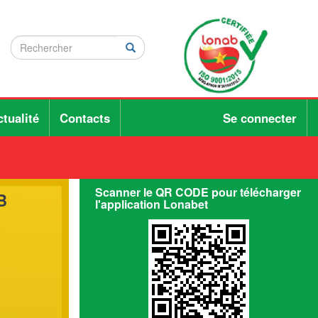
Rechercher
Rechercher
Rechercher
tualité
Contacts
Se connecter
Scanner le QR CODE pour télécharger
B
l'application Lonabet