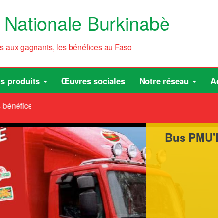
e Nationale Burkinabè
ts aux gagnants, les bénéfices au Faso
s produits
Œuvres sociales
Notre réseau
Ac
bénéfices au Faso
Bus PMU'