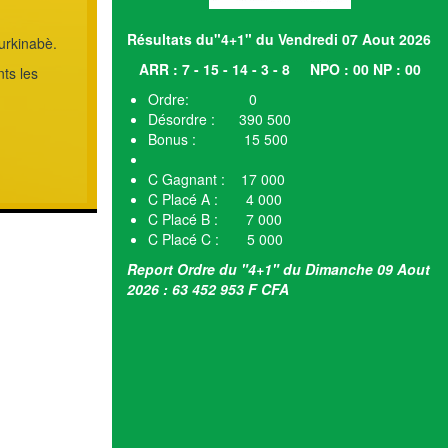
Résultats du"4+1" du Vendredi 07 Aout 2026
urkinabè.
ARR : 7 - 15 - 14 - 3 - 8
NPO : 00 NP : 00
ts les
Ordre: 0
Désordre : 390 500
Bonus : 15 500
C Gagnant : 17 000
C Placé A : 4 000
C Placé B : 7 000
C Placé C : 5 000
Report Ordre du "4+1" du Dimanche 09 Aout
2026 : 63 452 953 F CFA