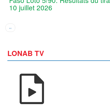
10 juillet 2026
Pagination
Page
‹‹
précédente
LONAB TV